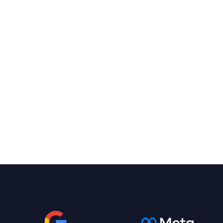
Quimis
Equipamentos de laboratórios:
A transformação digital que
multiplicou leads