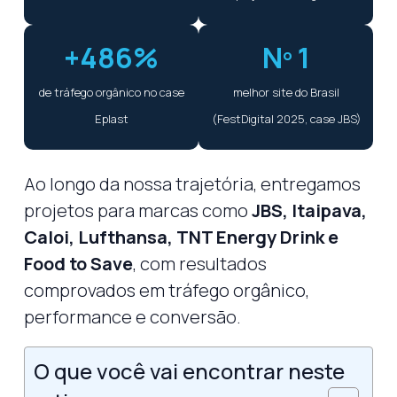
+486%
Nº 1
de tráfego orgânico no case
melhor site do Brasil
Eplast
(FestDigital 2025, case JBS)
Ao longo da nossa trajetória, entregamos
projetos para marcas como
JBS, Itaipava,
Caloi, Lufthansa, TNT Energy Drink e
Food to Save
, com resultados
comprovados em tráfego orgânico,
performance e conversão.
O que você vai encontrar neste