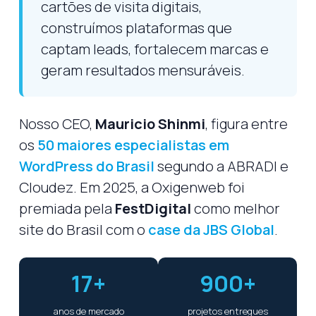
cartões de visita digitais,
construímos plataformas que
captam leads, fortalecem marcas e
geram resultados mensuráveis.
Nosso CEO,
Mauricio Shinmi
, figura entre
os
50 maiores especialistas em
WordPress do Brasil
segundo a ABRADI e
Cloudez. Em 2025, a Oxigenweb foi
premiada pela
FestDigital
como melhor
site do Brasil com o
case da JBS Global
.
17+
900+
anos de mercado
projetos entregues