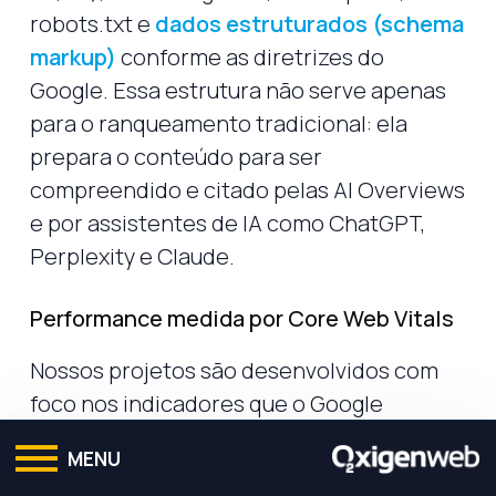
robots.txt e
dados estruturados (schema
markup)
conforme as diretrizes do
Google. Essa estrutura não serve apenas
para o ranqueamento tradicional: ela
prepara o conteúdo para ser
compreendido e citado pelas AI Overviews
e por assistentes de IA como ChatGPT,
Perplexity e Claude.
Performance medida por Core Web Vitals
Nossos projetos são desenvolvidos com
foco nos indicadores que o Google
efetivamente utiliza para medir
MENU
experiência do usuário: LCP (Largest