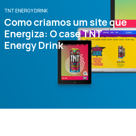
TNT ENERGY DRINK
Como criamos um site que
Energiza: O case TNT
Energy Drink