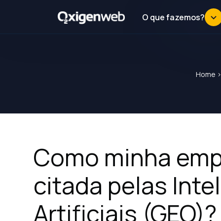
O que fazemos?
Home
Como minha emp
citada pelas Inte
Artificiais (GEO)?