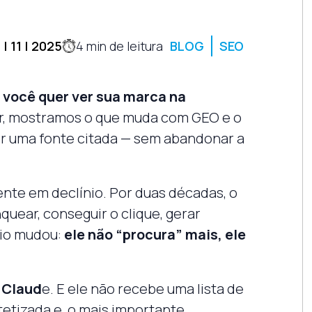
 | 11 | 2025
4
min de leitura
BLOG
SEO
e você quer ver sua marca na
r, mostramos o que muda com GEO e o
ar uma fonte citada — sem abandonar a
ente em declínio. Por duas décadas, o
nquear, conseguir o clique, gerar
rio mudou:
ele não “procura” mais, ele
 Claud
e. E ele não recebe uma lista de
tetizada e, o mais importante,