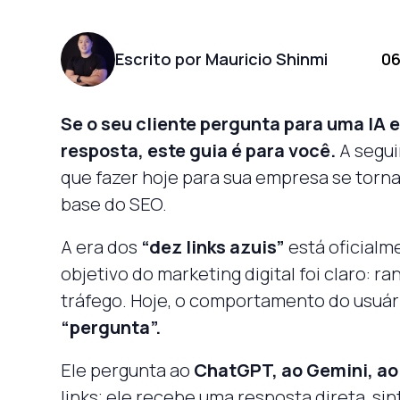
Escrito por Mauricio Shinmi
06
Se o seu cliente pergunta para uma IA 
resposta, este guia é para você.
A segui
que fazer hoje para sua empresa se torn
base do SEO.
A era dos
“dez links azuis”
está oficialm
objetivo do marketing digital foi claro: ra
tráfego. Hoje, o comportamento do usuá
“pergunta”.
Ele pergunta ao
ChatGPT, ao Gemini, ao
links; ele recebe uma resposta direta, sin