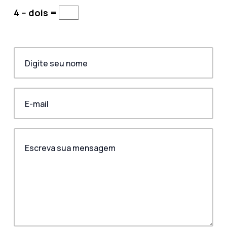
4 − dois =