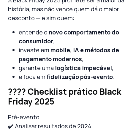
A
Black Friday 2025 promete ser a maior da
história
, mas não vence quem dá o maior
desconto — e sim quem:
entende o
novo comportamento do
consumidor
,
investe em
mobile, IA e métodos de
pagamento modernos
,
garante uma
logística impecável
,
e foca em
fidelização pós-evento
.
???? Checklist prático Black
Friday 2025
Pré-evento
✔️ Analisar resultados de 2024