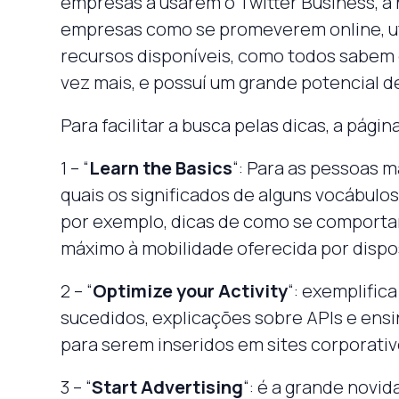
empresas a usarem o Twitter Business, a 
empresas como se promeverem online, uti
recursos disponíveis, como todos sabem
vez mais, e possuí um grande potencial 
Para facilitar a busca pelas dicas, a págin
1 – “
Learn the Basics
“: Para as pessoas ma
quais os significados de alguns vocábulos
por exemplo, dicas de como se comporta
máximo à mobilidade oferecida por dispo
2 – “
Optimize your Activity
“: exemplific
sucedidos, explicações sobre APIs e ens
para serem inseridos em sites corporativ
3 – “
Start Advertising
“: é a grande novid