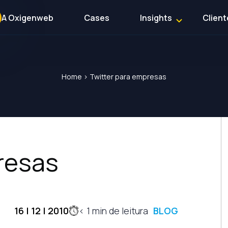
A Oxigenweb
Cases
Insights
Client
Home
>
Twitter para empresas
resas
16 | 12 | 2010
< 1
min de leitura
BLOG