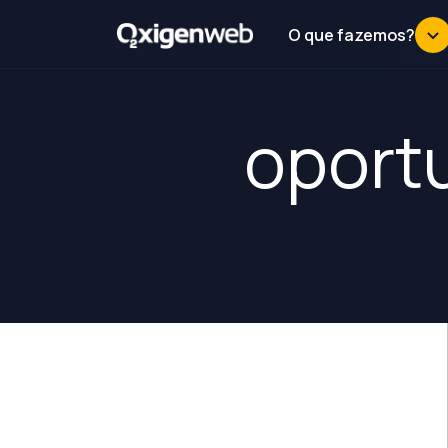
O que fazemos?
oport