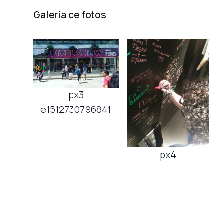
Galeria de fotos
px3
e1512730796841
px4