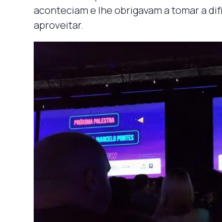
aconteciam e lhe obrigavam a tomar a difí
aproveitar.