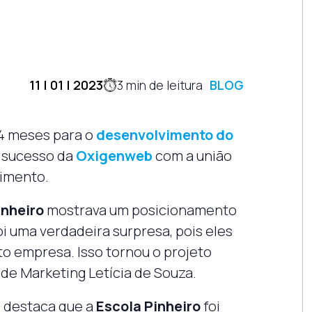
11 | 01 | 2023
3
min de leitura
BLOG
4 meses para o
desenvolvimento do
e sucesso da
Oxigenweb
com a união
vimento.
inheiro
mostrava um posicionamento
oi uma verdadeira surpresa, pois eles
o empresa. Isso tornou o projeto
e de Marketing Letícia de Souza.
 destaca que a
Escola Pinheiro
foi